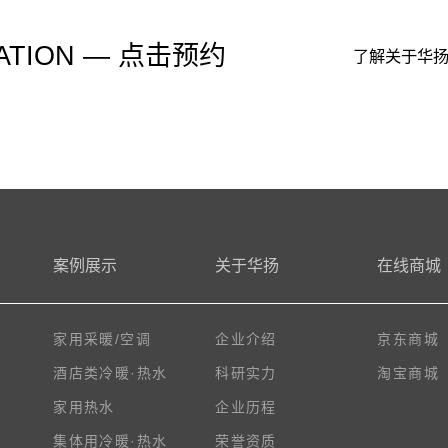
ATION — 点击预约
了解关于华
案例展示
关于华扬
在线商城
家用采暖/空调
企业介绍
京东商城
酒店类冷暖·热水
科研实力
淘宝商城
家用热水
企业历程
集体用冷暖·热水
荣誉资质