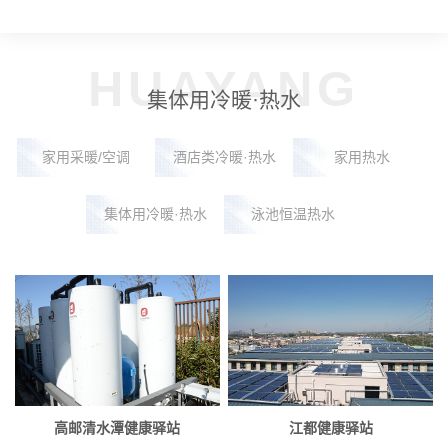
HUAYANG
集体用冷暖·热水
家用采暖/空调
酒店类冷暖·热水
家用热水
集体用冷暖·热水
泳池恒温热水
高邮清水潭健康驿站
江都健康驿站